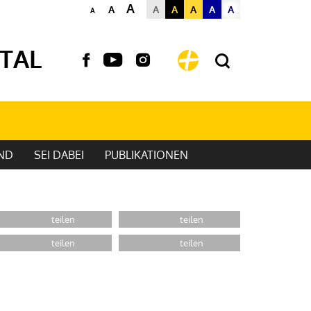
A
A
A
A
A
A
A
A
TAL
END
SEI DABEI
PUBLIKATIONEN