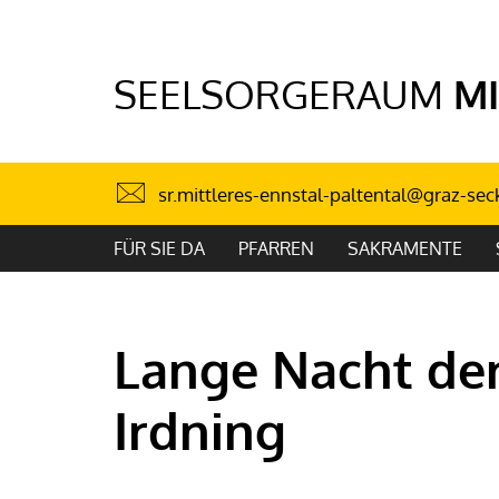
SEELSORGERAUM
MI
sr.mittleres-ennstal-paltental@graz-sec
FÜR SIE DA
PFARREN
SAKRAMENTE
Lange Nacht der
Irdning